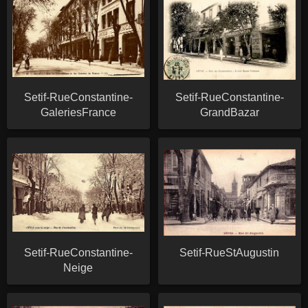
Setif-RueConstantine-
Setif-RueConstantine-
GaleriesFrance
GrandBazar
Setif-RueConstantine-
Setif-RueStAugustin
Neige