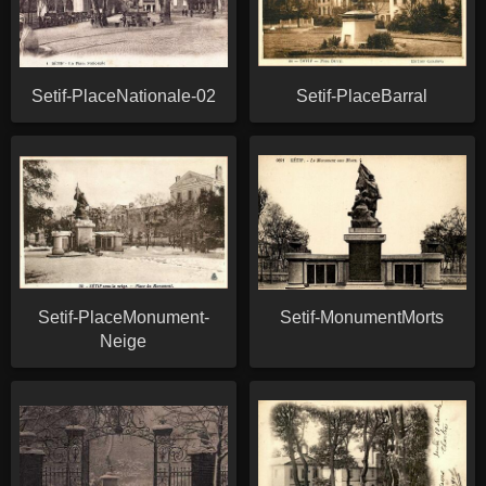
Setif-PlaceNationale-02
Setif-PlaceBarral
Setif-PlaceMonument-
Setif-MonumentMorts
Neige