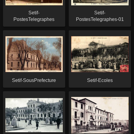
Setif-
Setif-
PostesTelegraphes
PostesTelegraphes-01
Setif-SousPrefecture
Setif-Ecoles