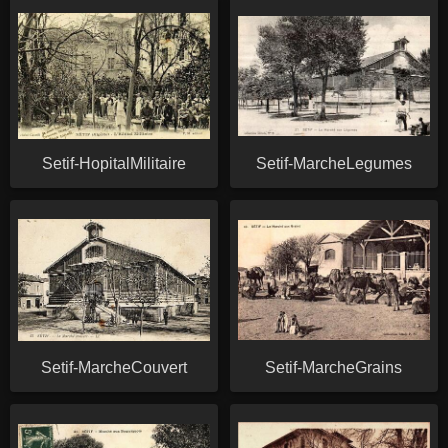
Setif-HopitalMilitaire
Setif-MarcheLegumes
Setif-MarcheCouvert
Setif-MarcheGrains