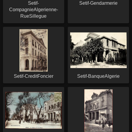
Setif-
Setif-Gendarmerie
CompagnieAlgerienne-
RueSillegue
Setif-CreditFoncier
Setif-BanqueAlgerie