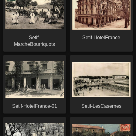
Setif-
Setif-HotelFrance
MarcheBourriquots
Setif-HotelFrance-01
Setif-LesCasernes