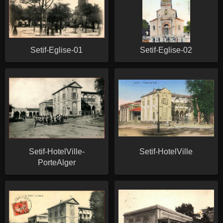
Setif-Eglise-01
Setif-Eglise-02
Setif-HotelVille-
Setif-HotelVille
PorteAlger