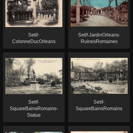
Setif-
Setif-JardinOrleans-
ColonneDucOrleans
RuinesRomaines
Setif-
Setif-
SquareBainsRomains-
SquareBainsRomains
Statue