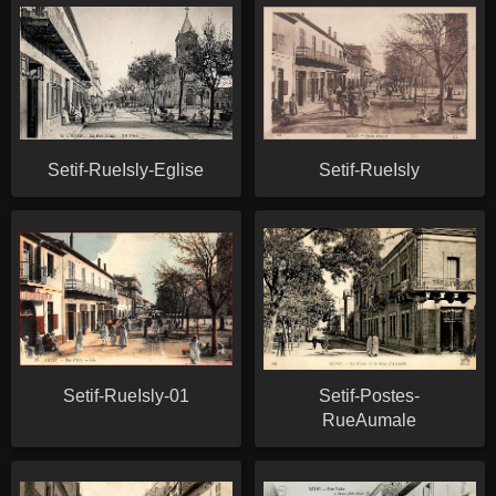
Setif-RueIsly-Eglise
Setif-RueIsly
Setif-RueIsly-01
Setif-Postes-
RueAumale