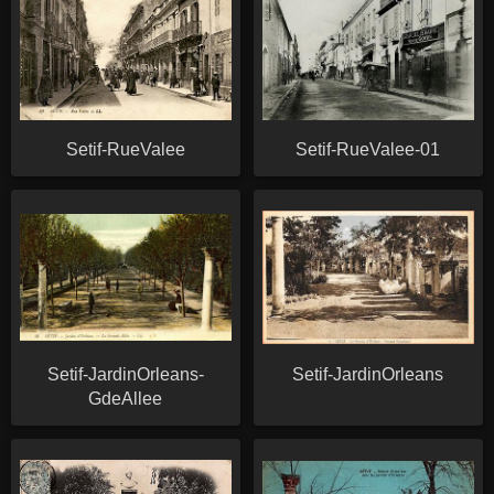
Setif-RueValee
Setif-RueValee-01
Setif-JardinOrleans-
Setif-JardinOrleans
GdeAllee