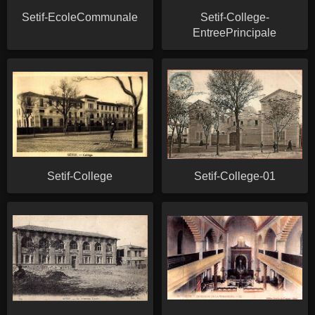
Setif-EcoleCommunale
Setif-College-
EntreePrincipale
Setif-College
Setif-College-01