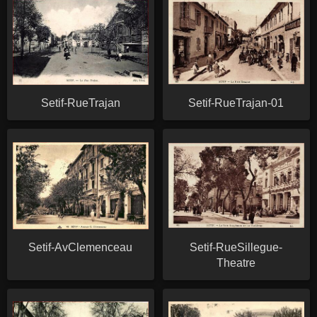
Setif-RueTrajan
Setif-RueTrajan-01
Setif-AvClemenceau
Setif-RueSillegue-
Theatre