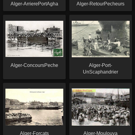
Alger-ArrierePortAgha
Alger-RetourPecheurs
Alger-ConcoursPeche
Alger-Port-
UnScaphandrier
Alger-Forcats
Alger-Moulouya