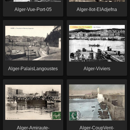
Alger-Vue-Port-05
Alger-Ilot-ElAdjefna
Alger-PalaisLangoustes
Alger-Viviers
Alger-Amiraute-
Alger-CoupVent-