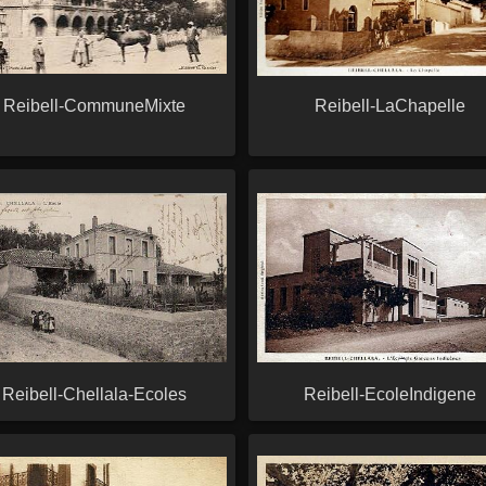
Reibell-CommuneMixte
Reibell-LaChapelle
Reibell-Chellala-Ecoles
Reibell-EcoleIndigene