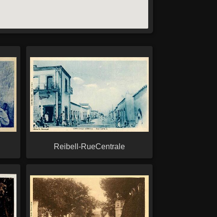
Reibell-RueCentrale