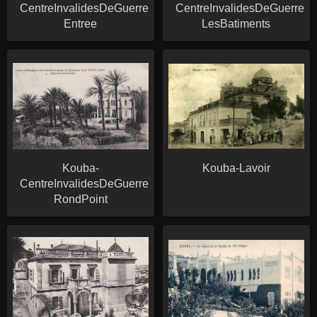
CentreInvalidesDeGuerre-
CentreInvalidesDeGuerre-
Entree
LesBatiments
Kouba-
Kouba-Lavoir
CentreInvalidesDeGuerre-
RondPoint