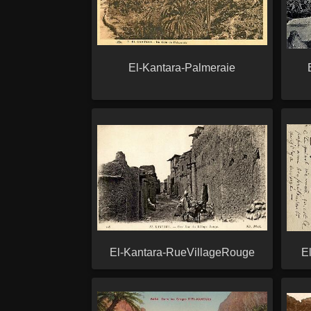
El-Kantara-Palmeraie
El-Kantara-RueVillageRouge
E