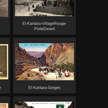
e
El-Kantara-VillageRouge-
PorteDesert
e
El-Kantara-Gorges