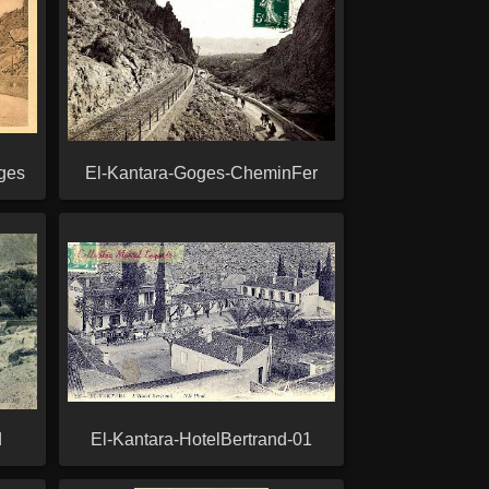
rges
El-Kantara-Goges-CheminFer
d
El-Kantara-HotelBertrand-01