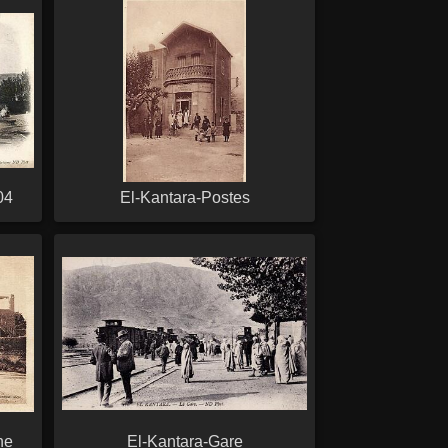
04
El-Kantara-Postes
ne
El-Kantara-Gare