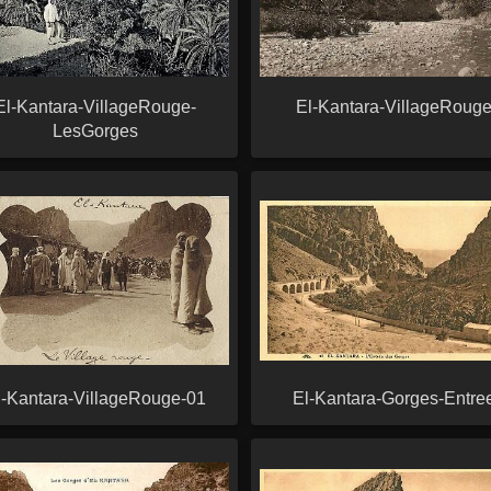
El-Kantara-VillageRouge-
El-Kantara-VillageRoug
LesGorges
l-Kantara-VillageRouge-01
El-Kantara-Gorges-Entre