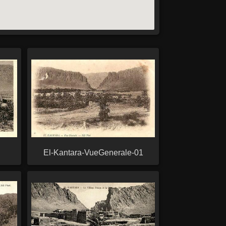
El-Kantara-VueGenerale-01