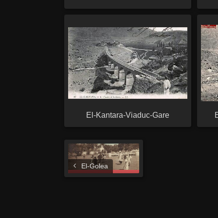
El-Kantara-Viaduc-Gare
El-Golea