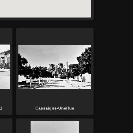
01
Cassaigne-UneRue