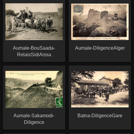
Aumale-BouSaada-
Aumale-DiligenceAlger
RelaisSidiAissa
Aumale-Sakamodi-
Batna-DiligenceGare
Diligence