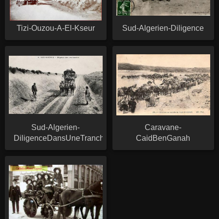
Tizi-Ouzou-A-El-Kseur
Sud-Algerien-Diligence
Sud-Algerien-
Caravane-
DiligenceDansUneTranchee
CaidBenGanah