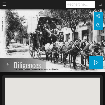
Diligences