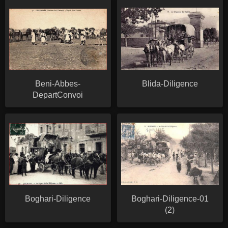
Beni-Abbes-
Blida-Diligence
DepartConvoi
Boghari-Diligence
Boghari-Diligence-01
(2)