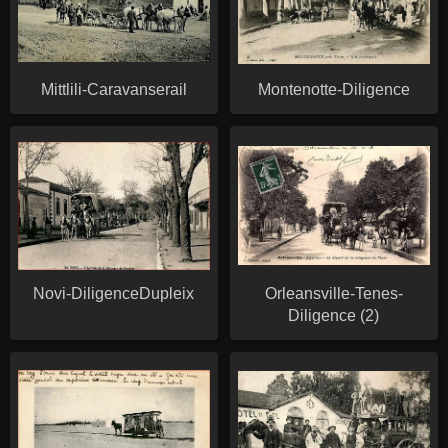
Mittlili-Caravanserail
Montenotte-Diligence
Novi-DiligenceDupleix
Orleansville-Tenes-
Diligence (2)