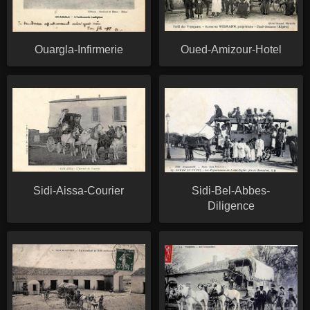
Ouargla-Infirmerie
Oued-Amizour-Hotel
Sidi-Aissa-Courier
Sidi-Bel-Abbes-
Diligence