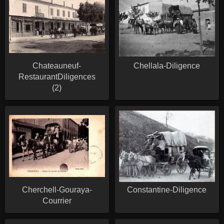
Chateauneuf-
Chellala-Diligence
RestaurantDiligences
(2)
Cherchell-Gouraya-
Constantine-Diligence
Courrier