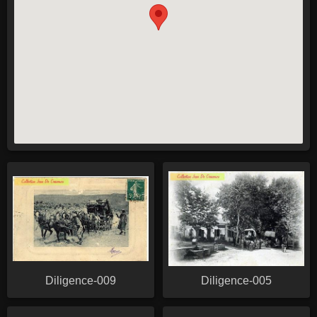
Diligence-009
Diligence-005