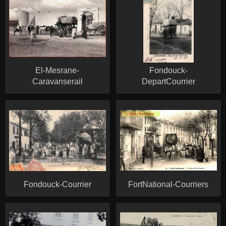
El-Mesrane-
Fondouck-
Caravanserail
DepartCourrier
Fondouck-Courrier
FortNational-Courriers