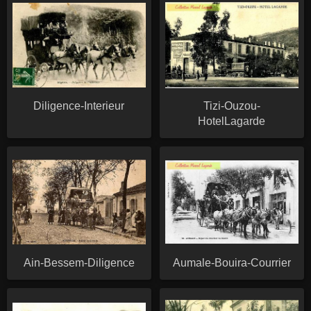
Diligence-Interieur
Tizi-Ouzou-
HotelLagarde
Ain-Bessem-Diligence
Aumale-Bouira-Courrier